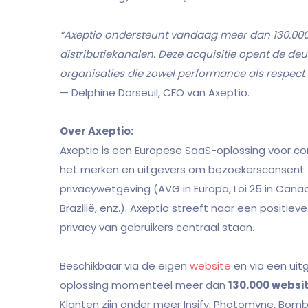
“Axeptio ondersteunt vandaag meer dan 130.000 w
distributiekanalen. Deze acquisitie opent de d
organisaties die zowel performance als respect
— Delphine Dorseuil, CFO van Axeptio.
Over Axeptio:
Axeptio is een Europese SaaS-oplossing voor 
het merken en uitgevers om bezoekersconsent t
privacywetgeving (AVG in Europa, Loi 25 in Canada
Brazilië, enz.). Axeptio streeft naar een positie
privacy van gebruikers centraal staan.
Beschikbaar via de eigen
website
en via een uit
oplossing momenteel meer dan
130.000 websi
Klanten zijn onder meer Insify, Photomyne, Bomb