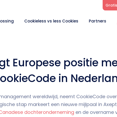
Grati
lossing
Cookieless vs less Cookies
Partners
igt Europese positie 
ookieCode in Nederla
-management wereldwijd, neemt CookieCode over,
ische stap markeert een nieuwe mijlpaal in Axepti
Canadese dochteronderneming
en de overname 