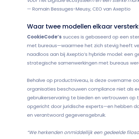
voor het digitale ecosysteem en een sterke markt
— Romain Bessuges-Meusy, CEO van Axeptio
Waar twee modellen elkaar verster
CookieCode’s
succes is gebaseerd op een ste
met bureaus—waarmee het zich stevig heeft ver
naadloos aan bij Axeptio’s hybride model: een 
strategische samenwerkingen met bureaus were
Behalve op productniveau, is deze overname o
organisaties beschouwen compliance niet als e
gebruikerservaring te bieden en vertrouwen op 
opgericht door juridische experts—en hebben 
en verantwoord gegevensgebruik.
“We herkenden onmiddellijk een gedeelde filosof