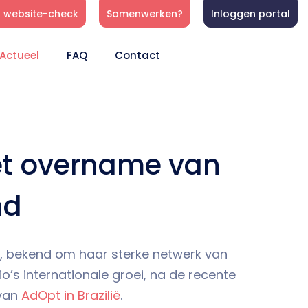
s website-check
Samenwerken?
Inloggen portal
Actueel
FAQ
Contact
met overname van
nd
 bekend om haar sterke netwerk van
o’s internationale groei, na de recente
van
AdOpt in Brazilië
.