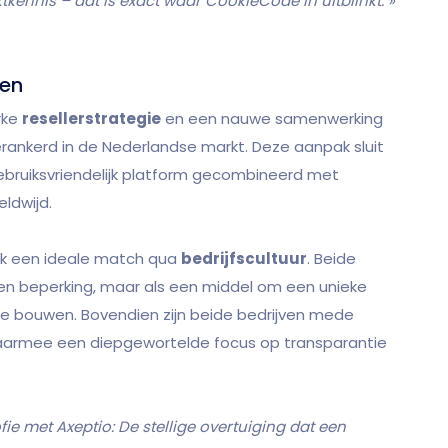
kennis – dat is exact waar CookieCode in uitblinkt. »
ken
rke
resellerstrategie
en een nauwe samenwerking
ankerd in de Nederlandse markt. Deze aanpak sluit
gebruiksvriendelijk platform gecombineerd met
ldwijd.
ok een ideale match qua
bedrijfscultuur
. Beide
en beperking, maar als een middel om een unieke
te bouwen. Bovendien zijn beide bedrijven mede
daarmee een diepgewortelde focus op transparantie
ie met Axeptio: De stellige overtuiging dat een