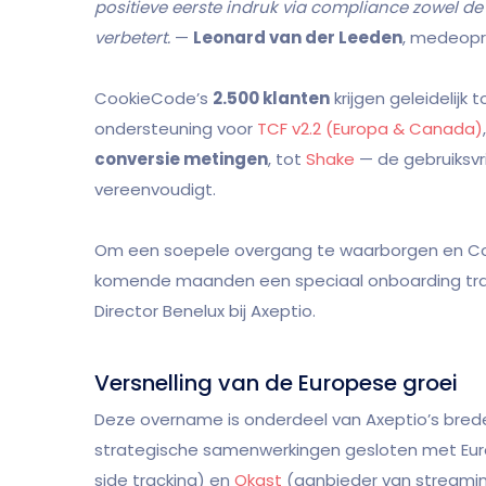
positieve eerste indruk via compliance zowel de
verbetert.
—
Leonard van der Leeden
, medeopr
CookieCode’s
2.500 klanten
krijgen geleidelijk
ondersteuning voor
TCF v2.2 (Europa & Canada)
conversie metingen
, tot
Shake
— de gebruiksvr
vereenvoudigt.
Om een soepele overgang te waarborgen en Cook
komende maanden een speciaal onboarding traje
Director Benelux bij Axeptio.
Versnelling van de Europese groei
Deze overname is onderdeel van Axeptio’s brede
strategische samenwerkingen gesloten met Eur
side tracking) en
Okast
(aanbieder van streamin