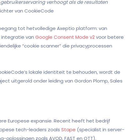
 gebruikerservaring verhoogt als de resultaten
ichter van CookieCode
 toegang tot hetvolledige Axeptio platform: van
, integratie van
Google Consent Mode v2
voor betere
iendelijke “cookie scanner” die privacyprocessen
ieCode’s lokale identiteit te behouden, wordt de
ct uitgerold onder leiding van Gordon Plomp, Sales
re Europese expansie. Recent heeft het bedrijf
opese tech-leaders zoals
Stape
(specialist in server-
g-oplossingen zoals AVOD, FAST en OTT).