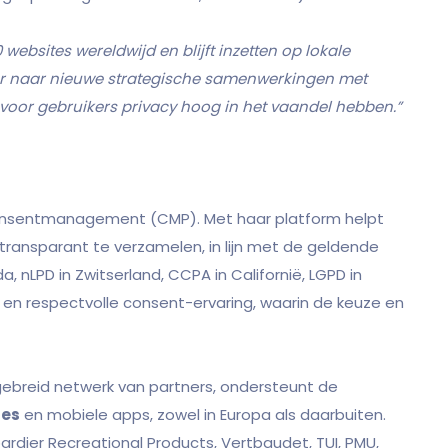
ebsites wereldwijd en blijft inzetten op lokale
eur naar nieuwe strategische samenwerkingen met
 voor gebruikers privacy hoog in het vaandel hebben.”
consentmanagement (CMP). Met haar platform helpt
ransparant te verzamelen, in lijn met de geldende
, nLPD in Zwitserland, CCPA in Californië, LGPD in
ve en respectvolle consent-ervaring, waarin de keuze en
gebreid netwerk van partners, ondersteunt de
tes
en mobiele apps, zowel in Europa als daarbuiten.
ardier Recreational Products, Vertbaudet, TUI, PMU,