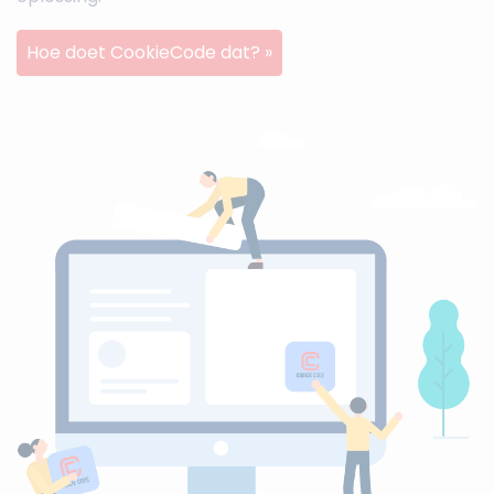
Hoe doet CookieCode dat? »