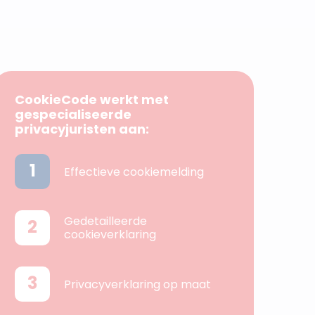
CookieCode werkt met
gespecialiseerde
privacyjuristen aan:
1
Effectieve cookiemelding
Gedetailleerde
2
cookieverklaring
3
Privacyverklaring op maat