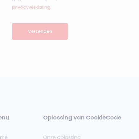
privacyverklaring
.
Verzenden
enu
Oplossing van CookieCode
ome
Onze oplossing