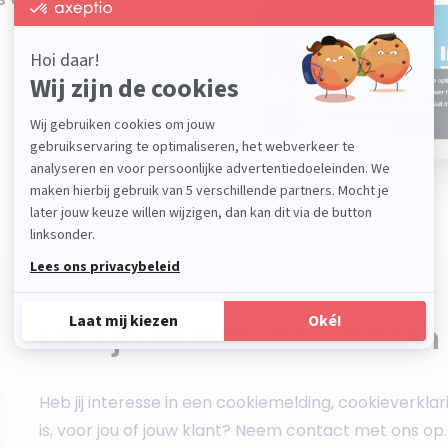
Laat jouw website voldoen
Heb jij interesse in een cookiemelding, cookieverklar
is, voor jou of jouw klant? Neem contact met ons op