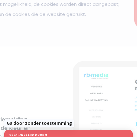
 mogelijkheid, de cookies worden direct aangepast;
an de cookies die de website gebruikt.
kiemelding
 de kleur en
en linkjes.