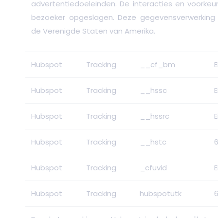
advertentiedoeleinden. De interacties en voorke
bezoeker opgeslagen. Deze gegevensverwerking v
de Verenigde Staten van Amerika.
Hubspot
Tracking
__cf_bm
E
Hubspot
Tracking
__hssc
E
Hubspot
Tracking
__hssrc
E
Hubspot
Tracking
__hstc
Hubspot
Tracking
_cfuvid
E
Hubspot
Tracking
hubspotutk