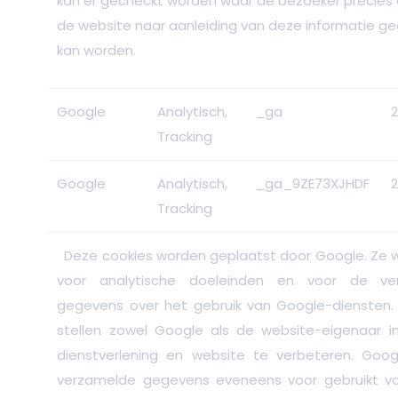
kan er gecheckt worden waar de bezoeker precies o
de website naar aanleiding van deze informatie g
kan worden.
Google
Analytisch,
_ga
2
Tracking
Google
Analytisch,
_ga_9ZE73XJHDF
2
Tracking
Deze cookies worden geplaatst door Google. Ze 
voor analytische doeleinden en voor de ve
gegevens over het gebruik van Google-diensten. 
stellen zowel Google als de website-eigenaar 
dienstverlening en website te verbeteren. Goog
verzamelde gegevens eveneens voor gebruikt voo