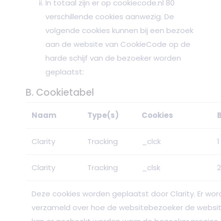
In totaal zijn er op cookiecode.nl 80
verschillende cookies aanwezig. De
volgende cookies kunnen bij een bezoek
aan de website van CookieCode op de
harde schijf van de bezoeker worden
geplaatst:
B. Cookietabel
Naam
Type(s)
Cookies
Clarity
Tracking
_clck
1
Clarity
Tracking
_clsk
2
Deze cookies worden geplaatst door Clarity. Er wor
verzameld over hoe de websitebezoeker de website