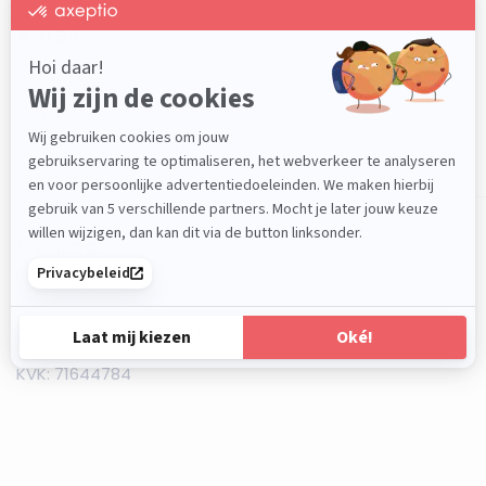
Adres
CookieCode
Ligusterbaan 16a
2908 LW Capelle aan den IJssel
Contact
Tel:
085 - 0787206
Email:
info@cookiecode.nl
KVK: 71644784